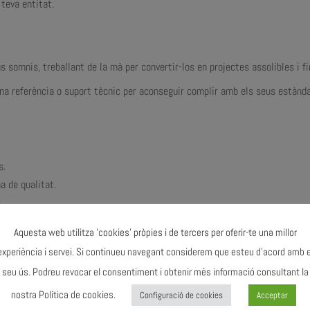
 teva entitat.
somnis, treballant de la mà per convertir-los en projectes assolibles i fi
a referència o suport tècnic per aconseguir complir amb els seus estànda
s.
a de qualitat.
.
Aquesta web utilitza 'cookies' pròpies i de tercers per oferir-te una millor
ves.
experiència i servei. Si continueu navegant considerem que esteu d'acord amb e
cumentació per Acreditacions i Licitacions.
seu ús. Podreu revocar el consentiment i obtenir més informació consultant la
nostra Política de cookies.
Configuració de cookies
Acceptar