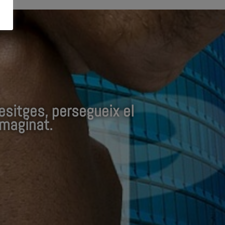
desitges, persegueix el
imaginat.