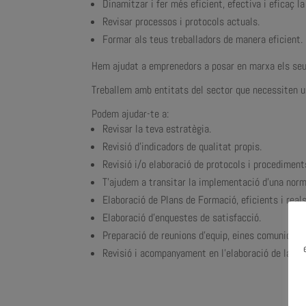
Dinamitzar i fer més eficient, efectiva i eficaç la
Revisar processos i protocols actuals.
Formar als teus treballadors de manera eficient.
Hem ajudat a emprenedors a posar en marxa els seus 
Treballem amb entitats del sector que necessiten un
Podem ajudar-te a:
Revisar la teva estratègia.
Revisió d’indicadors de qualitat propis.
Revisió i/o elaboració de protocols i procediment
T’ajudem a transitar la implementació d’una norm
Elaboració de Plans de Formació, eficients i reals
Elaboració d’enquestes de satisfacció.
Preparació de reunions d’equip, eines comunicati
Revisió i acompanyament en l’elaboració de la do