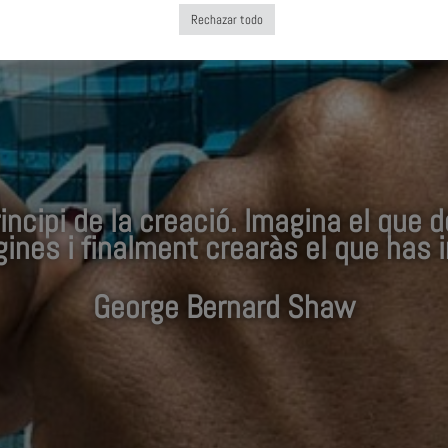
Rechazar todo
incipi de la creació. Imagina el que 
ines i finalment crearàs el que has 
George Bernard Shaw